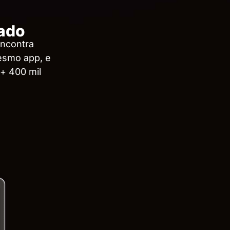
rado
encontra
esmo app, e
 + 400 mil