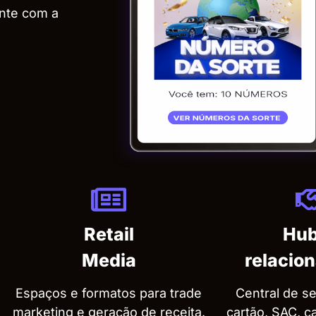
ente com a
Retail
Hub
Media
relacio
Espaços e formatos para trade
Central de s
marketing e geração de receita.
cartão, SAC, car