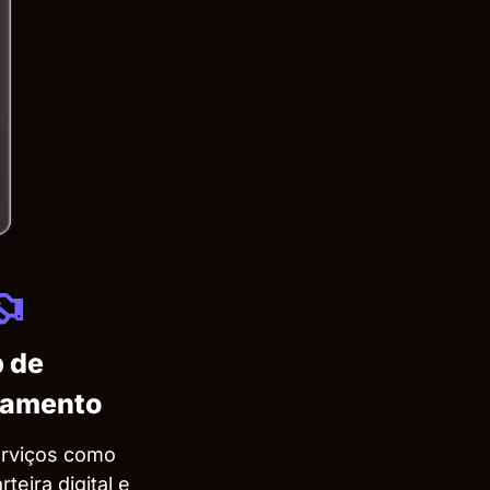
 de
namento
erviços como
teira digital e