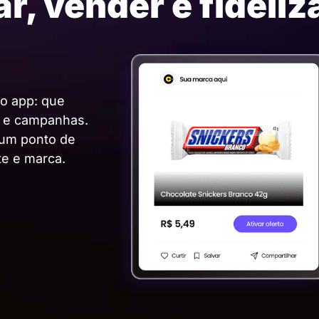
r, vender e fideliz
do app: que
s e campanhas.
a um ponto de
te e marca.