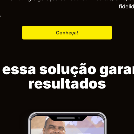
fidel
.
Conheça!
 essa solução gara
resultados