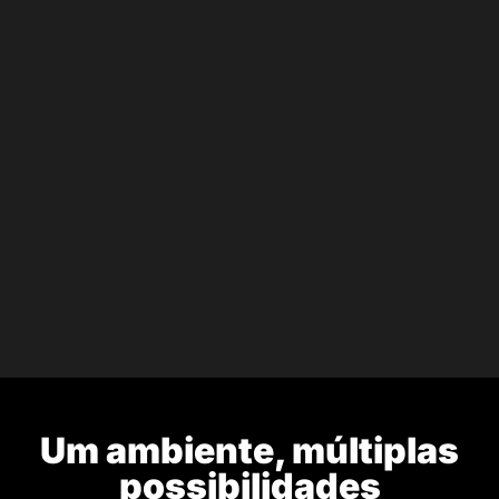
Mais que tecnologia,
entregamos
Um ambiente, múltiplas
possibilidades
encantamento