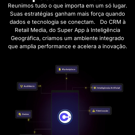
Reunimos tudo o que importa em um só lugar.
Suas estratégias ganham mais força quando
Somos um ecossistema que une dados, tecnologia e
ciência do consumo para ajudar o seu negócio a fidelizar
dados e tecnologia se conectam. Do CRM à
e encantar clientes. Cada solução é uma oportunidade
Retail Media, do Super App à Inteligência
de transformar conhecimento em valor real.
Geográfica, criamos um ambiente integrado
que amplia performance e acelera a inovação.
Conheça a Rock Encantech