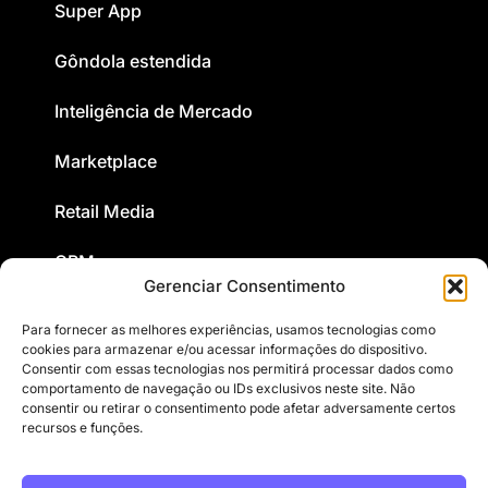
Super App
Gôndola estendida
Inteligência de Mercado
Marketplace
Retail Media
CRM
Gerenciar Consentimento
Para fornecer as melhores experiências, usamos tecnologias como
Conteúdo
cookies para armazenar e/ou acessar informações do dispositivo.
Consentir com essas tecnologias nos permitirá processar dados como
Sobre nós
comportamento de navegação ou IDs exclusivos neste site. Não
consentir ou retirar o consentimento pode afetar adversamente certos
recursos e funções.
Trabalhe conosco
Contato