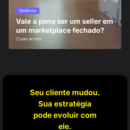
Tendências
Vale a pena ser um seller em
um marketplace fechado?
julho de 2026
Seu cliente mudou.
Sua estratégia
pode evoluir com
ele.