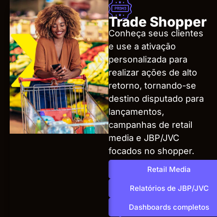
Trade Shopper
Conheça seus clientes
e use a ativação
personalizada para
realizar ações de alto
retorno, tornando-se
destino disputado para
lançamentos,
campanhas de retail
media e JBP/JVC
focados no shopper.
Retail Media
Relatórios de JBP/JVC
Dashboards completos