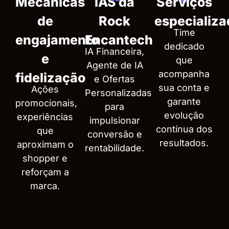
Mecânicas
IAS da
Serviços
de
Rock
especializ
Time
engajamento
Encantech
dedicado
IA Financeira,
e
que
Agente de IA
acompanha
fidelização
e Ofertas
sua conta e
Ações
Personalizadas
garante
promocionais,
para
evolução
experiências
impulsionar
contínua dos
que
conversão e
resultados.
aproximam o
rentabilidade.
shopper e
reforçam a
marca.