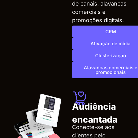
de canais, alavancas
comerciais e
promoções digitais.
CRM
Ativação de mídia
Clusterização
Alavancas comerciais e
promocionais
Audiência
encantada
Conecte-se aos
clientes pelo