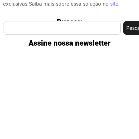
exclusivas.Saiba mais sobre essa solução no
site
.
Buscar:
Pesqu
Assine nossa newsletter