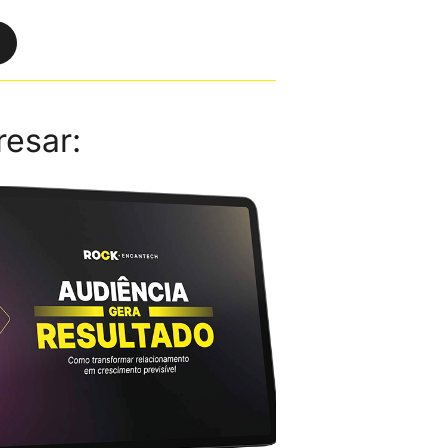
resar: