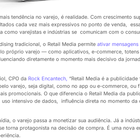
 mais tendência no varejo, é realidade. Com crescimento s
ltados cada vez mais expressivos no ponto de venda, essa 
a como varejistas e indústrias se comunicam com o cons
ising tradicional, o Retail Media permite
ativar mensagens
lo próprio varejo — como aplicativos, e-commerce, totens 
nfluenciando diretamente o momento mais decisivo da jornad
iol, CPO da
Rock Encantech,
“Retail Media é a publicidade 
elo varejo, seja digital, como no app ou e-commerce, ou fí
iais promocionais. O que diferencia o Retail Media da publi
: uso intensivo de dados, influência direta no momento d
dia, o varejo passa a monetizar sua audiência. Já a indústr
 se torna protagonista na decisão de compra. É uma nova e
eriência.