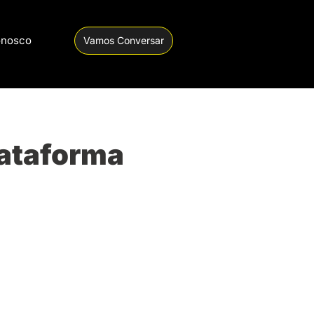
onosco
Vamos Conversar
lataforma