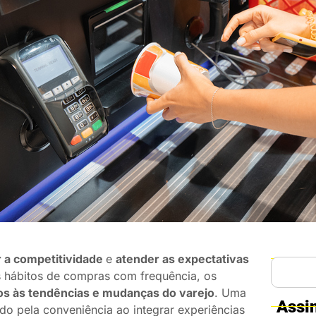
 a competitividade
e
atender as expectativas
 hábitos de compras com frequência, os
os às tendências e mudanças do varejo
. Uma
Assi
do pela conveniência ao integrar experiências