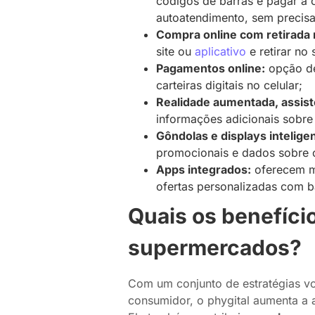
códigos de barras e pagar a 
autoatendimento, sem precisar
Compra online com retirada n
site ou
aplicativo
e retirar n
Pagamentos online:
opção de
carteiras digitais no celular;
Realidade aumentada, assis
informações adicionais sobre
Gôndolas e displays intelige
promocionais e dados sobre o
Apps integrados:
oferecem ma
ofertas personalizadas com b
Quais os benefício
supermercados?
Com um conjunto de estratégias vo
consumidor, o phygital aumenta a 