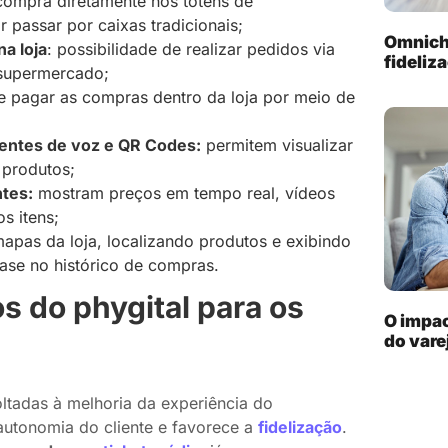
compra diretamente nos totens de
 passar por caixas tradicionais;
Omnich
a loja
: possibilidade de realizar pedidos via
fideliz
o supermercado;
 pagar as compras dentro da loja por meio de
tentes de voz e QR Codes:
permitem visualizar
 produtos;
ntes:
mostram preços em tempo real, vídeos
s itens;
pas da loja, localizando produtos e exibindo
ase no histórico de compras.
s do phygital para os
O impa
do vare
ltadas à melhoria da experiência do
autonomia do cliente e favorece a
fidelização
.