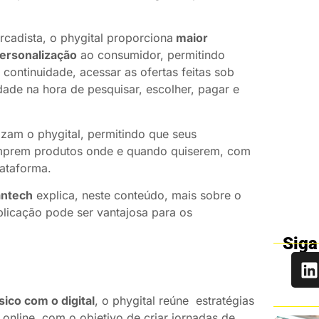
cadista, o phygital proporciona
maior
personalização
ao consumidor, permitindo
 continuidade, acessar as ofertas feitas sob
ade na hora de pesquisar, escolher, pagar e
izam o phygital, permitindo que seus
mprem produtos onde e quando quiserem, com
ataforma.
antech
explica, neste conteúdo, mais sobre o
plicação pode ser vantajosa para os
Siga
ico com o digital
, o phygital reúne estratégias
 online, com o objetivo de criar jornadas de