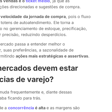
s vendas e o
ticket médio
, já que as
oções direcionadas e sugestões de compra.
 velocidade
da jornada de compra
, pois o fluxo
totens de autoatendimento. Ele torna a
do no gerenciamento de estoque, precificação,
r precisão, reduzindo desperdícios.
mercado passa a entender melhor o
 suas preferências, a sazonalidade de
ermitindo
ações mais estratégicas e assertivas
.
mercados devem estar
cias de varejo?
uda frequentemente e, diante dessas
ba ficando para trás.
de a
concorrência
é alta
e as margens são