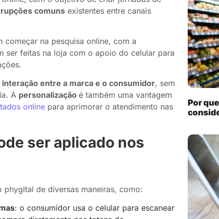
rrupções comuns
existentes entre canais
 começar na pesquisa online, com a
m ser feitas na loja com o apoio do celular para
ações.
interação entre a marca e o consumidor
, sem
ia. A
personalização
é também uma vantagem
Por que
tados online
para aprimorar o atendimento nas
conside
ode ser aplicado nos
 phygital de diversas maneiras, como:
omas
: o consumidor usa o celular para escanear