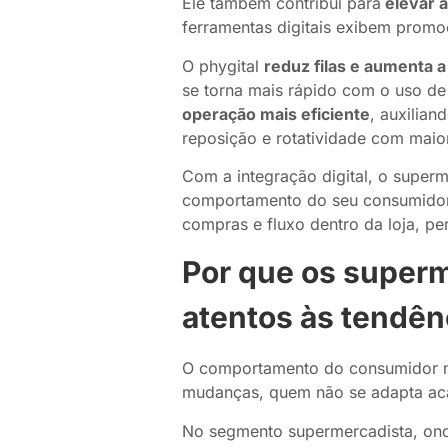
Ele também contribui para
elevar a
ferramentas digitais exibem prom
O phygital
reduz filas e aumenta a
se torna mais rápido com o uso de 
operação mais eficiente
, auxilian
reposição e rotatividade com maio
Com a integração digital, o super
comportamento do seu consumidor,
compras e fluxo dentro da loja, p
Por que os super
atentos às tendên
O comportamento do consumidor m
mudanças, quem não se adapta aca
No segmento supermercadista, on