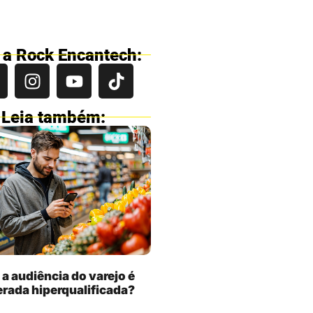
 a Rock Encantech:
Leia também:
 a audiência do varejo é
rada hiperqualificada?