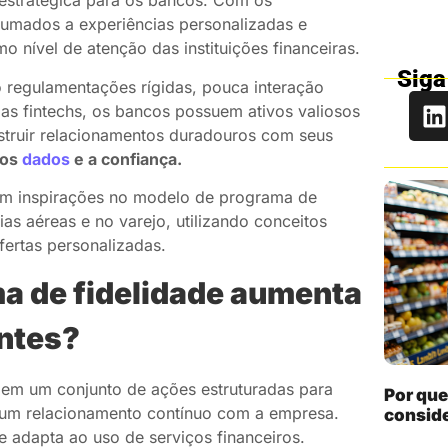
e estratégica para os bancos. Com os
umados a experiências personalizadas e
 nível de atenção das instituições financeiras.
Siga
regulamentações rígidas, pouca interação
das fintechs, os bancos possuem ativos valiosos
struir relacionamentos duradouros com seus
 os
dados
e a confiança.
am inspirações no modelo de programa de
as aéreas e no varejo, utilizando conceitos
fertas personalizadas.
ma de fidelidade aumenta
entes?
 em um conjunto de ações estruturadas para
Por que
um relacionamento contínuo com a empresa.
conside
 adapta ao uso de serviços financeiros.