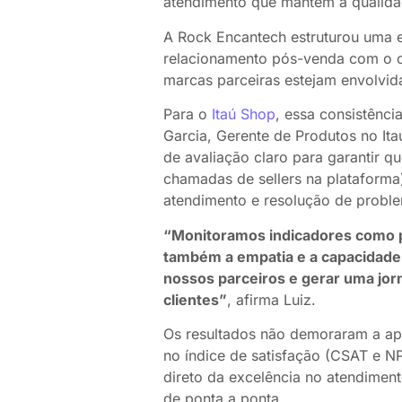
atendimento que mantém a qualid
A Rock Encantech estruturou uma eq
relacionamento pós-venda com o cl
marcas parceiras estejam envolvid
Para o
Itaú Shop
, essa consistênci
Garcia, Gerente de Produtos no It
de avaliação claro para garantir 
chamadas de sellers na plataforma
atendimento e resolução de probl
“Monitoramos indicadores como p
também a empatia e a capacidade
nossos parceiros e gerar uma jorn
clientes”
, afirma Luiz.
Os resultados não demoraram a ap
no índice de satisfação (CSAT e NP
direto da excelência no atendiment
de ponta a ponta.