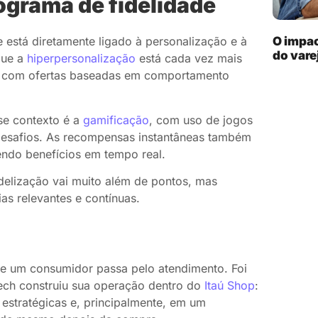
ograma de fidelidade
 está diretamente ligado à personalização e à
O impa
do vare
que a
hiperpersonalização
está cada vez mais
a, com ofertas baseadas em comportamento
se contexto é a
gamificação
, com uso de jogos
 desafios. As recompensas instantâneas também
ndo benefícios em tempo real.
delização vai muito além de pontos, mas
as relevantes e contínuas.
de um consumidor passa pelo atendimento. Foi
ech construiu sua operação dentro do
Itaú Shop
:
estratégicas e, principalmente, em um