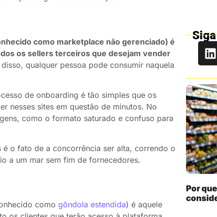
Siga
onhecido como marketplace não gerenciado) é
odos os sellers terceiros que desejam vender
disso, qualquer pessoa pode consumir naquela
ocesso de onboarding é tão simples que os
er nesses sites em questão de minutos. No
agens, como o formato saturado e confuso para
é o fato de a concorrência ser alta, correndo o
io a um mar sem fim de fornecedores.
Por que
conside
conhecido como
gôndola estendida
) é aquele
to os clientes que terão acesso à plataforma.