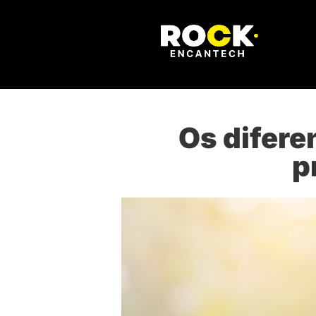
Os difere
p