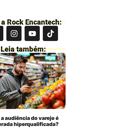
 a Rock Encantech:
Leia também:
 a audiência do varejo é
rada hiperqualificada?