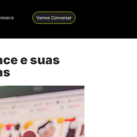
onosco
Vamos Conversar
ace e suas
as