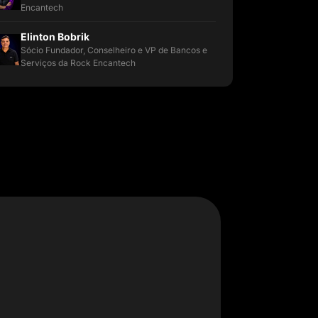
Encantech
Elinton Bobrik
Sócio Fundador, Conselheiro e VP de Bancos e
Serviços da Rock Encantech