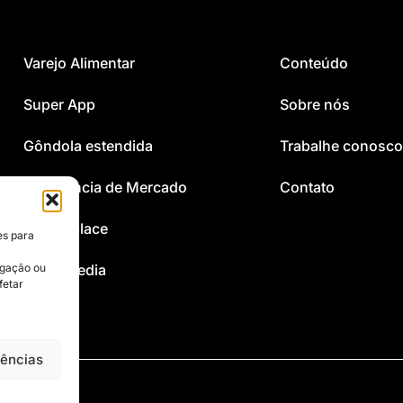
Varejo Alimentar
Conteúdo
Super App
Sobre nós
Gôndola estendida
Trabalhe conosco
Inteligência de Mercado
Contato
Marketplace
es para
egação ou
Retail Media
fetar
CRM
rências
4-000